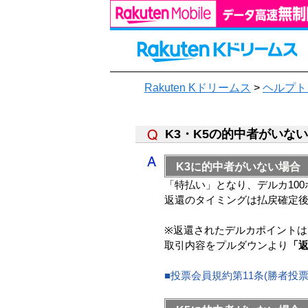
Rakuten Kドリームス
>
ヘルプト
K3・K5の的中者がいな
K3に的中者がいない場合
「特払い」となり、デルカ10
返還のタイミングは払戻確定
※返還されたデルカポイント
取引内容をプルダウンより
「
■投票会員規約第11条(勝者投票