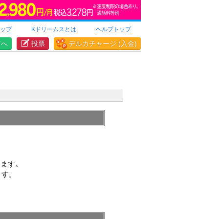
ップ
Kドリームスとは
ヘルプトップ
方へ
投票
デルカチャージ (入金)
きます。
ます。