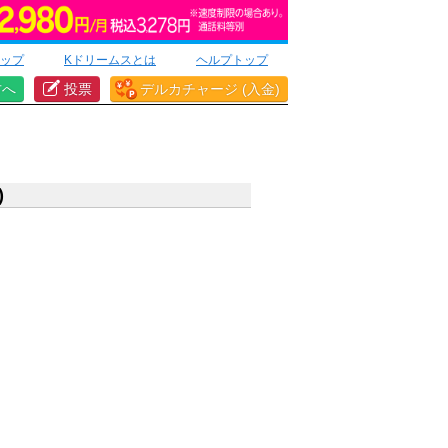
ップ
Kドリームスとは
ヘルプトップ
方へ
投票
デルカチャージ (入金)
)