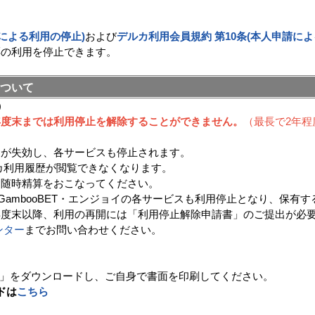
請による利用の停止)
および
デルカ利用会員規約 第10条(本人申請によ
票の利用を停止できます。
ついて
）
年度末までは利用停止を解除することができません。
（最長で2年
トが失効し、各サービスも停止されます。
カ利用履歴が閲覧できなくなります。
、随時精算をおこなってください。
GambooBET・エンジョイの各サービスも利用停止となり、保有
年度末以降、利用の再開には「利用停止解除申請書」のご提出が必
ンター
までお問い合わせください。
」をダウンロードし、ご自身で書面を印刷してください。
ドは
こちら