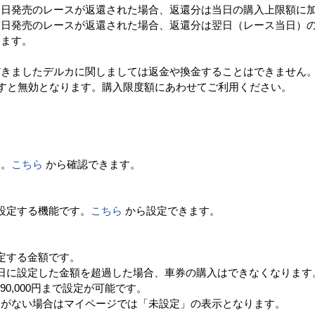
当日発売のレースが返還された場合、返還分は当日の購入上限額に
前日発売のレースが返還された場合、返還分は翌日（レース当日）
ります。
だきましたデルカに関しましては返金や換金することはできません
ますと無効となります。購入限度額にあわせてご利用ください。
す。
こちら
から確認できます。
設定する機能です。
こちら
から設定できます。
定する金額です。
日に設定した金額を超過した場合、車券の購入はできなくなります
90,000円まで設定が可能です。
定がない場合はマイページでは「未設定」の表示となります。