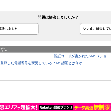
問題は解決しましたか？
ます。
認証コードが書かれたSMS（ショ
は登録した電話番号を変更している
SMS認証とは何か