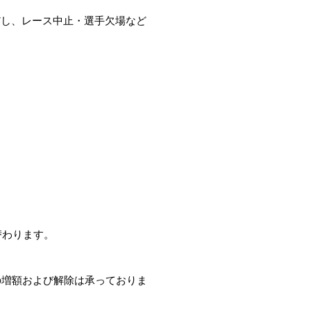
だし、レース中止・選手欠場など
替わります。
の増額および解除は
承っておりま