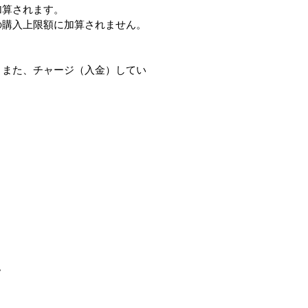
加算されます。
の購入上限額に加算されません。
。また、チャージ（入金）してい
。