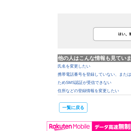
他の人はこんな情報も見てい
氏名を変更したい
携帯電話番号を登録していない、また
ためSMS認証が受信できない
住所などの登録情報を変更したい