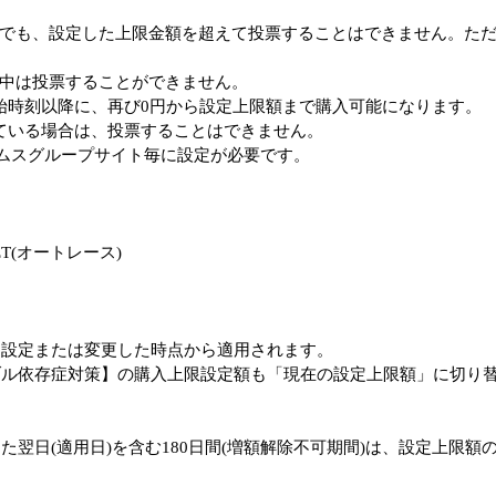
合でも、設定した上限金額を超えて投票することはできません。た
中は投票することができません。
ス開始時刻以降に、再び0円から設定上限額まで購入可能になります。
ている場合は、投票することはできません。
ムスグループサイト毎に設定が必要です。
BET(オートレース)
を設定または変更した時点から適用されます。
ブル依存症対策】の購入上限設定額も「現在の設定上限額」に切り
翌日(適用日)を含む180日間(増額解除不可期間)は、設定上限額