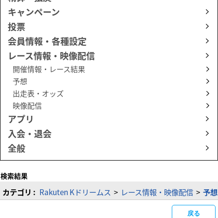
キャンペーン
投票
会員情報・各種設定
レース情報・映像配信
開催情報・レース結果
予想
出走表・オッズ
映像配信
アプリ
入会・退会
全般
検索結果
カテゴリ :
Rakuten Kドリームス
>
レース情報・映像配信
>
予想