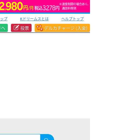
ップ
Kドリームスとは
ヘルプトップ
方へ
投票
デルカチャージ (入金)